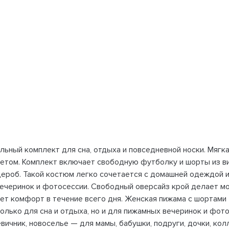
ьный комплект для сна, отдыха и повседневной носки. Мягка
летом. Комплект включает свободную футболку и шорты из ви
дероб. Такой костюм легко сочетается с домашней одеждой и
вечеринок и фотосессии. Свободный оверсайз крой делает мо
ает комфорт в течение всего дня. Женская пижама с шортам
олько для сна и отдыха, но и для пижамных вечеринок и фот
евичник, новоселье — для мамы, бабушки, подруги, дочки, ко