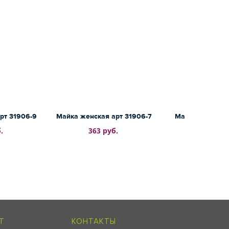
рт 31906-9
Майка женская арт 31906-7
Майка женская 
20
.
363 руб.
303 ру
Т
КОНТАКТЫ