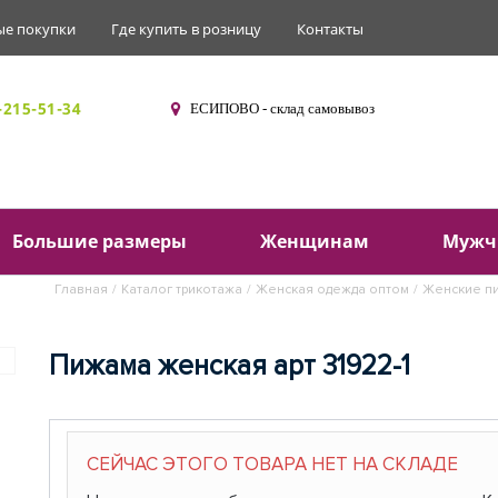
ые покупки
Где купить в розницу
Контакты
-215-51-34
ЕСИПОВО - склад самовывоз
Ваш
Большие размеры
Женщинам
Мужч
Главная
/
Каталог трикотажа
/
Женская одежда оптом
/
Женские пи
Пижама женская арт 31922-1
СЕЙЧАС ЭТОГО ТОВАРА НЕТ НА СКЛАДЕ