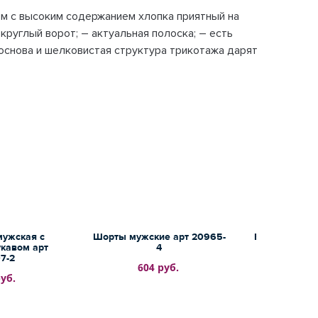
ем с высоким содержанием хлопка приятный на
круглый ворот; – актуальная полоска; – есть
основа и шелковистая структура трикотажа дарят
мужская с
Шорты мужские арт 20965-
Брюки мужски
кавом арт
4
665
7-2
604 руб.
уб.