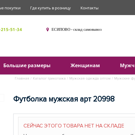
ые покупки
Где купить в розницу
Контакты
-215-51-34
ЕСИПОВО - склад самовывоз
Ваш
Большие размеры
Женщинам
Мужч
Главная
/
Каталог трикотажа
/
Мужская одежда оптом
/
Мужские фу
Футболка мужская арт 20998
СЕЙЧАС ЭТОГО ТОВАРА НЕТ НА СКЛАДЕ