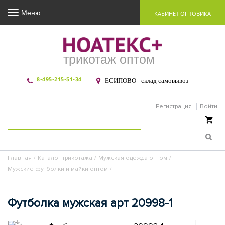
Меню
КАБИНЕТ ОПТОВИКА
трикотаж оптом
8-495-215-51-34
ЕСИПОВО - склад самовывоз
Регистрация
Войти
Ваша корзина пуста
Главная
/
Каталог трикотажа
/
Мужская одежда оптом
/
Мужские футболки и майки оптом
/
Футболка мужская арт 20998-1