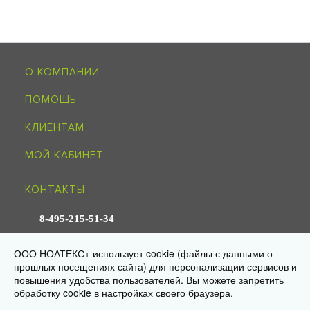
О КОМПАНИИ
ПОМОЩЬ
КЛИЕНТАМ
МОЙ КАБИНЕТ
КОНТАКТЫ
8-495-215-51-34
info@noagroup.ru
ООО НОАТЕКС+ использует cookie (файлы с данными о
прошлых посещениях сайта) для персонализации сервисов и
© 2009—2026 «НОАТЕКС+» —
трикотаж оптом от производителя
повышения удобства пользователей. Вы можете запретить
Юр. адрес: 125581, г. Москва, ул. Ляпидевского, д. 4, кв. 158
Склад/самовывоз: 141595, МО, Солнечногорск, дер. Ложки,
обработку cookie в настройках своего браузера.
«Есипово», стр. 16А, пом. 3