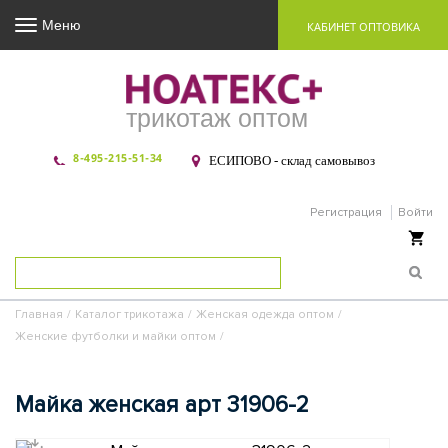
Меню
КАБИНЕТ ОПТОВИКА
трикотаж оптом
8-495-215-51-34
ЕСИПОВО - склад самовывоз
Регистрация
Войти
Ваша корзина пуста
Главная
/
Каталог трикотажа
/
Женская одежда оптом
/
Женские футболки и майки оптом
/
Майка женская арт 31906-2