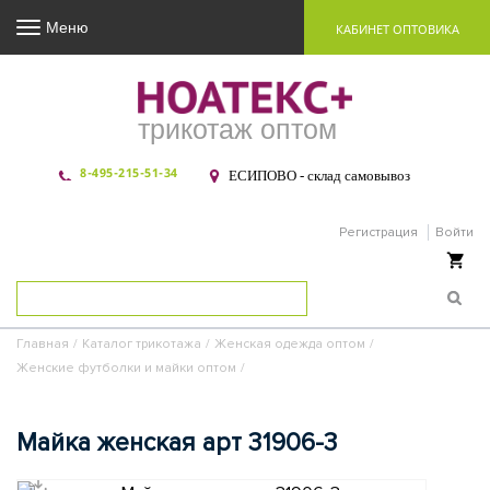
Меню
КАБИНЕТ ОПТОВИКА
трикотаж оптом
8-495-215-51-34
ЕСИПОВО - склад самовывоз
Регистрация
Войти
Ваша корзина пуста
Главная
/
Каталог трикотажа
/
Женская одежда оптом
/
Женские футболки и майки оптом
/
Майка женская арт 31906-3