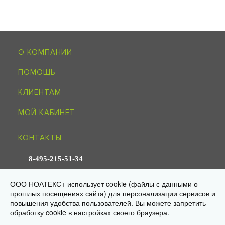
О КОМПАНИИ
ПОМОЩЬ
КЛИЕНТАМ
МОЙ КАБИНЕТ
КОНТАКТЫ
8-495-215-51-34
info@noagroup.ru
ООО НОАТЕКС+ использует cookie (файлы с данными о
прошлых посещениях сайта) для персонализации сервисов и
© 2009—2026 «НОАТЕКС+» —
трикотаж оптом от производителя
повышения удобства пользователей. Вы можете запретить
Юр. адрес: 125581, г. Москва, ул. Ляпидевского, д. 4, кв. 158
Склад/самовывоз: 141595, МО, Солнечногорск, дер. Ложки,
обработку cookie в настройках своего браузера.
«Есипово», стр. 16А, пом. 3