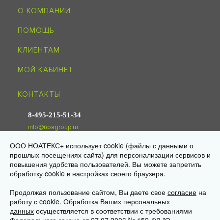
О КОМПАНИИ
ПОМОЩЬ
КЛИЕНТАМ
МОЙ КАБИНЕТ
КОНТАКТЫ
8-495-215-51-34
info@noagroup.ru
ООО НОАТЕКС+ использует cookie (файлы с данными о
© 2009—2026 «НОАТЕКС+» —
трикотаж оптом от производителя
прошлых посещениях сайта) для персонализации сервисов и
Юр. адрес: 125581, г. Москва, ул. Ляпидевского, д. 4, кв. 158
повышения удобства пользователей. Вы можете запретить
Склад/самовывоз: 141595, МО, Солнечногорск, дер. Ложки,
«Есипово», стр. 16А, пом. 3
обработку cookie в настройках своего браузера.
Продолжая пользование сайтом, Вы даете свое
согласие
на
работу с cookie.
Обработка Ваших персональных
данных
осуществляется в соответствии с требованиями