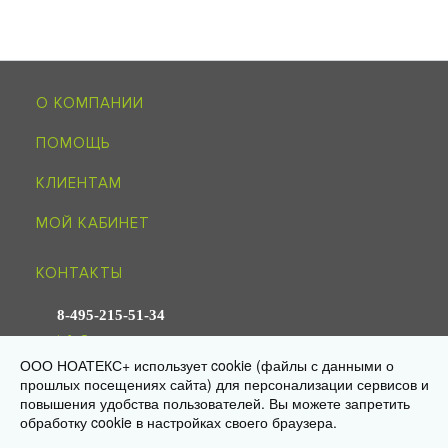
О КОМПАНИИ
ПОМОЩЬ
КЛИЕНТАМ
МОЙ КАБИНЕТ
КОНТАКТЫ
8-495-215-51-34
info@noagroup.ru
ООО НОАТЕКС+ использует cookie (файлы с данными о
прошлых посещениях сайта) для персонализации сервисов и
© 2009—2026 «НОАТЕКС+» —
трикотаж оптом от производителя
повышения удобства пользователей. Вы можете запретить
Юр. адрес: 125581, г. Москва, ул. Ляпидевского, д. 4, кв. 158
Склад/самовывоз: 141595, МО, Солнечногорск, дер. Ложки,
обработку cookie в настройках своего браузера.
«Есипово», стр. 16А, пом. 3