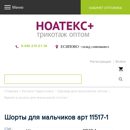
Меню
КАБИНЕТ ОПТОВИКА
трикотаж оптом
8-495-215-51-34
ЕСИПОВО - склад самовывоз
Регистрация
Войти
Ваша корзина пуста
Главная
/
Каталог трикотажа
/
Одежда для мальчиков оптом
/
Брюки и шорты для мальчиков оптом
/
Шорты для мальчиков арт 11517-1