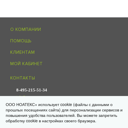
О КОМПАНИИ
ПОМОЩЬ
КЛИЕНТАМ
МОЙ КАБИНЕТ
КОНТАКТЫ
8-495-215-51-34
info@noagroup.ru
ООО НОАТЕКС+ использует cookie (файлы с данными о
прошлых посещениях сайта) для персонализации сервисов и
© 2009—2026 «НОАТЕКС+» —
трикотаж оптом от производителя
повышения удобства пользователей. Вы можете запретить
Юр. адрес: 125581, г. Москва, ул. Ляпидевского, д. 4, кв. 158
Склад/самовывоз: 141595, МО, Солнечногорск, дер. Ложки,
обработку cookie в настройках своего браузера.
«Есипово», стр. 16А, пом. 3