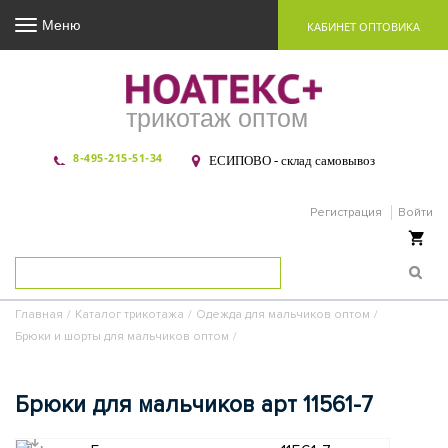
Меню
КАБИНЕТ ОПТОВИКА
трикотаж оптом
8-495-215-51-34
ЕСИПОВО - склад самовывоз
Регистрация
Войти
Ваша корзина пуста
Главная
/
Каталог трикотажа
/
Одежда для мальчиков оптом
/
Брюки и шорты для мальчиков оптом
/
Брюки для мальчиков арт 11561-7