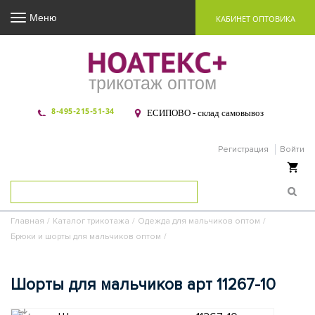
Меню
КАБИНЕТ ОПТОВИКА
трикотаж оптом
8-495-215-51-34
ЕСИПОВО - склад самовывоз
Регистрация
Войти
Ваша корзина пуста
Главная
/
Каталог трикотажа
/
Одежда для мальчиков оптом
/
Брюки и шорты для мальчиков оптом
/
Шорты для мальчиков арт 11267-10