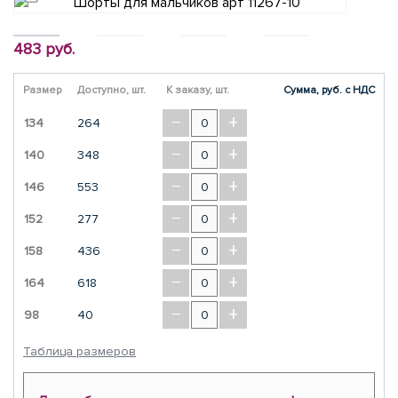
483 руб.
Размер
Доступно, шт.
К заказу, шт.
Сумма, руб. с НДС
−
+
134
264
−
+
140
348
−
+
146
553
−
+
152
277
−
+
158
436
−
+
164
618
−
+
98
40
Таблица размеров