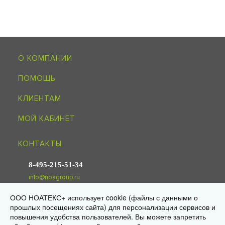
О КОМПАНИИ
ПОМОЩЬ
КЛИЕНТАМ
МОЙ КАБИНЕТ
КОНТАКТЫ
8-495-215-51-34
info@noagroup.ru
ООО НОАТЕКС+ использует cookie (файлы с данными о
© 2009—2026 «НОАТЕКС+» —
трикотаж оптом от производителя
прошлых посещениях сайта) для персонализации сервисов и
Юр. адрес: 125581, г. Москва, ул. Ляпидевского, д. 4, кв. 158
повышения удобства пользователей. Вы можете запретить
Склад/самовывоз: 141595, МО, Солнечногорск, дер. Ложки,
«Есипово», стр. 16А, пом. 3