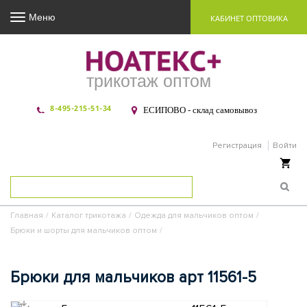
Меню
КАБИНЕТ ОПТОВИКА
трикотаж оптом
8-495-215-51-34
ЕСИПОВО - склад самовывоз
Регистрация
Войти
Ваша корзина пуста
Главная
/
Каталог трикотажа
/
Одежда для мальчиков оптом
/
Брюки и шорты для мальчиков оптом
/
Брюки для мальчиков арт 11561-5