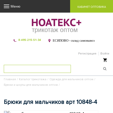
Меню
КАБИНЕТ ОПТОВИКА
трикотаж оптом
8-495-215-51-34
ЕСИПОВО - склад самовывоз
Регистрация
Войти
Ваша корзина пуста
Главная
/
Каталог трикотажа
/
Одежда для мальчиков оптом
/
Брюки и шорты для мальчиков оптом
/
Брюки для мальчиков арт 10848-4