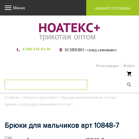
Меню
КАБИНЕТ ОПТОВИКА
трикотаж оптом
8-495-215-51-34
ЕСИПОВО - склад самовывоз
Регистрация
Войти
Ваша корзина пуста
Главная
/
Каталог трикотажа
/
Одежда для мальчиков оптом
/
Брюки и шорты для мальчиков оптом
/
Брюки для мальчиков арт 10848-7