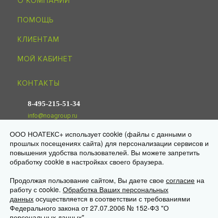
О КОМПАНИИ
ПОМОЩЬ
КЛИЕНТАМ
МОЙ КАБИНЕТ
КОНТАКТЫ
8-495-215-51-34
info@noagroup.ru
ООО НОАТЕКС+ использует cookie (файлы с данными о
© 2009—2026 «НОАТЕКС+» —
трикотаж оптом от производителя
прошлых посещениях сайта) для персонализации сервисов и
Юр. адрес: 125581, г. Москва, ул. Ляпидевского, д. 4, кв. 158
повышения удобства пользователей. Вы можете запретить
Склад/самовывоз: 141595, МО, Солнечногорск, дер. Ложки,
«Есипово», стр. 16А, пом. 3
обработку cookie в настройках своего браузера.
Продолжая пользование сайтом, Вы даете свое
согласие
на
работу с cookie.
Обработка Ваших персональных
данных
осуществляется в соответствии с требованиями
Федерального закона от 27.07.2006 № 152-Ф3 "О
персональных данных".