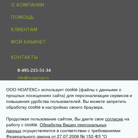
О КОМПАНИИ
ПОМОЩЬ
КЛИЕНТАМ
МОЙ КАБИНЕТ
КОНТАКТЫ
8-495-215-51-34
info@noagroup.ru
ООО НОАТЕКС+ использует cookie (файлы с данными о
© 2009—2026 «НОАТЕКС+» —
трикотаж оптом от производителя
прошлых посещениях сайта) для персонализации сервисов и
Юр. адрес: 125581, г. Москва, ул. Ляпидевского, д. 4, кв. 158
повышения удобства пользователей. Вы можете запретить
Склад/самовывоз: 141595, МО, Солнечногорск, дер. Ложки,
«Есипово», стр. 16А, пом. 3
обработку cookie в настройках своего браузера.
Продолжая пользование сайтом, Вы даете свое
согласие
на
работу с cookie.
Обработка Ваших персональных
данных
осуществляется в соответствии с требованиями
Федерального закона от 27.07.2006 № 152-Ф3 "О