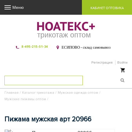
Меню
КАБИНЕТ ОПТОВИКА
трикотаж оптом
8-495-215-51-34
ЕСИПОВО - склад самовывоз
Регистрация
Войти
Ваша корзина пуста
Главная
/
Каталог трикотажа
/
Мужская одежда оптом
/
Мужские пижамы оптом
/
Пижама мужская арт 20966