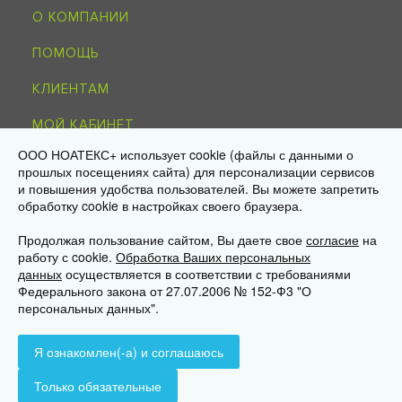
О КОМПАНИИ
ПОМОЩЬ
КЛИЕНТАМ
МОЙ КАБИНЕТ
ООО НОАТЕКС+ использует cookie (файлы с данными о
КОНТАКТЫ
прошлых посещениях сайта) для персонализации сервисов
и повышения удобства пользователей. Вы можете запретить
обработку cookie в настройках своего браузера.
8-495-215-51-34
info@noagroup.ru
Продолжая пользование сайтом, Вы даете свое
согласие
на
работу с cookie.
Обработка Ваших персональных
© 2009—2026 «НОАТЕКС+» —
трикотаж оптом от производителя
данных
осуществляется в соответствии с требованиями
Юр. адрес: 125581, г. Москва, ул. Ляпидевского, д. 4, кв. 158
Федерального закона от 27.07.2006 № 152-Ф3 "О
Склад/самовывоз: 141595, МО, Солнечногорск, дер. Ложки,
персональных данных".
«Есипово», стр. 16А, пом. 3
Я ознакомлен(-а) и соглашаюсь
Только обязательные