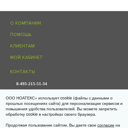
О КОМПАНИИ
ПОМОЩЬ
КЛИЕНТАМ
МОЙ КАБИНЕТ
КОНТАКТЫ
8-495-215-51-34
info@noagroup.ru
ООО НОАТЕКС+ использует cookie (файлы с данными о
прошлых посещениях сайта) для персонализации сервисов и
© 2009—2026 «НОАТЕКС+» —
трикотаж оптом от производителя
повышения удобства пользователей. Вы можете запретить
Юр. адрес: 125581, г. Москва, ул. Ляпидевского, д. 4, кв. 158
Склад/самовывоз: 141595, МО, Солнечногорск, дер. Ложки,
обработку cookie в настройках своего браузера.
«Есипово», стр. 16А, пом. 3
Продолжая пользование сайтом, Вы даете свое
согласие
на