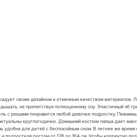
радует своим дизайном и отменным качеством материалов. Л
дышать, не препятствуя полноценному сну. Эластичный хб тр
дель с рюшами понравится любой девочке подростку. Пижамн
т актуальны круглогодично. Домашний костюм лапша дает ма
ь удобна для детей с беспокойным сном. В летнее же время 
 и подростков ростом от 128 до 164 см. Чтобы корректно под