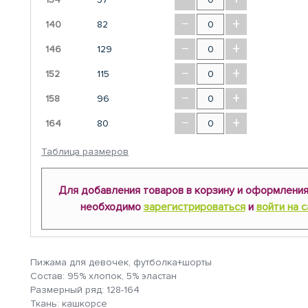
−
+
140
82
−
+
146
129
−
+
152
115
−
+
158
96
−
+
164
80
Таблица размеров
Для добавления товаров в корзину и оформления
необходимо
зарегистрироваться
и
войти на с
Пижама для девочек, футболка+шорты
Состав: 95% хлопок, 5% эластан
Размерный ряд: 128-164
Ткань: кашкорсе