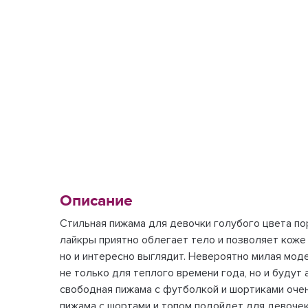
Описание
Стильная пижама для девочки голубого цвета по
лайкры приятно облегает тело и позволяет коже 
но и интересно выглядит. Невероятно милая мо
не только для теплого времени года, но и буду
свободная пижама с футболкой и шортиками очен
пижама с шортами и топом подойдет для девочек