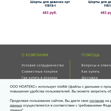
Шорты для девочек арт
Шорты для де
11513-1
1151
483 руб.
483 р
О КОМПАНИИ
ПОМОЩЬ
Условия сотрудничества
Вопросы и ответ
Совместные покупки
Как купить
Где купить в розницу
Доставка
Карьера в компании
Поставщикам
ООО НОАТЕКС+ использует cookie (файлы с данными о прош
тендеров
повышения удобства пользователей. Вы можете запретить обр
© 2009—2026 «НОАТЕКС+» —
трикотаж оптом от произво
Продолжая пользование сайтом, Вы даете свое
согласие
на р
Юр. адрес: 125581, г. Москва, ул. Ляпидевского, д. 4, кв. 158
данных
осуществляется в соответствии с требованиями Феде
Склад/самовывоз: 141595, МО, Солнечногорск, дер. Ложки, «
данных".