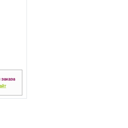
 заказа
айт