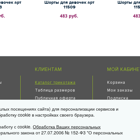
вочек арт
Шорты для девочек арт
Шорты для
3
11509
11
уб.
483 руб.
483
КЛИЕНТАМ
МОЙ КАБИНЕ
ы
Каталог трикотажа
Корзина
Таблица размеров
Мои заказы
Публичная оферта
Подписка
Политика
Личная инфор
лых посещениях сайта) для персонализации сервисов и
конфиденциальности
аботку cookie в настройках своего браузера.
дителя
аботу с cookie.
Обработка Ваших персональных
рального закона от 27.07.2006 № 152-Ф3 "О персональных
Есипово», стр. 16А, пом. 3