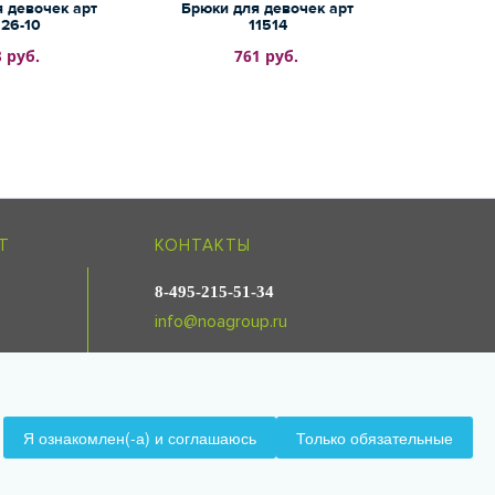
 девочек арт
Брюки для девочек арт
Шорты 
526-10
11514
 руб.
761 руб.
Т
КОНТАКТЫ
8-495-215-51-34
info@noagroup.ru
мация
Я ознакомлен(-а) и соглашаюсь
Только обязательные