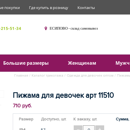
ые покупки
Где купить в розницу
Контакты
-215-51-34
ЕСИПОВО - склад самовывоз
Ваш
Большие размеры
Женщинам
Мужч
Главная
/
Каталог трикотажа
/
Одежда для девочек оптом
/
Пижамы
Пижама для девочек арт 11510
710 руб.
Размер
Доступно, шт.
К заказу, шт.
Сумма,
−
+
134
57