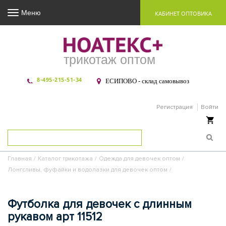
Меню
КАБИНЕТ ОПТОВИКА
трикотаж оптом
8-495-215-51-34
ЕСИПОВО - склад самовывоз
Регистрация
Войти
Ваша корзина пуста
Главная
/
Каталог трикотажа
/
Одежда для девочек оптом
/
Лонгсливы, фуфайки и водолазки для девочек оптом
/
Футболка для девочек с длинным
рукавом арт 11512