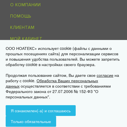
О КОМПАНИИ
ПОМОЩЬ
КЛИЕНТАМ
МОЙ КАБИНЕТ
ООО НОАТЕКС+ использует cookie (файлы с данными о
КОНТАКТЫ
прошлых посещениях сайта) для персонализации сервисов
и повышения удобства пользователей. Вы можете запретить
обработку cookie в настройках своего браузера.
8-495-215-51-34
info@noagroup.ru
Продолжая пользование сайтом, Вы даете свое
согласие
на
работу с cookie.
Обработка Ваших персональных
© 2009—2026 «НОАТЕКС+» —
трикотаж оптом от производителя
данных
осуществляется в соответствии с требованиями
Юр. адрес: 125581, г. Москва, ул. Ляпидевского, д. 4, кв. 158
Федерального закона от 27.07.2006 № 152-Ф3 "О
Склад/самовывоз: 141595, МО, Солнечногорск, дер. Ложки,
персональных данных".
«Есипово», стр. 16А, пом. 3
Я ознакомлен(-а) и соглашаюсь
Только обязательные