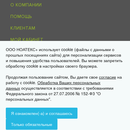
О КОМПАНИИ
ПОМОЩЬ
КЛИЕНТАМ
МОЙ КАБИНЕТ
ООО НОАТЕКС+ использует cookie (файлы с данными о
КОНТАКТЫ
прошлых посещениях сайта) для персонализации сервисов
и повышения удобства пользователей. Вы можете запретить
обработку cookie в настройках своего браузера.
8-495-215-51-34
info@noagroup.ru
Продолжая пользование сайтом, Вы даете свое
согласие
на
работу с cookie.
Обработка Ваших персональных
© 2009—2026 «НОАТЕКС+» —
трикотаж оптом от производителя
данных
осуществляется в соответствии с требованиями
Юр. адрес: 125581, г. Москва, ул. Ляпидевского, д. 4, кв. 158
Федерального закона от 27.07.2006 № 152-Ф3 "О
Склад/самовывоз: 141595, МО, Солнечногорск, дер. Ложки,
персональных данных".
«Есипово», стр. 16А, пом. 3
Я ознакомлен(-а) и соглашаюсь
Только обязательные