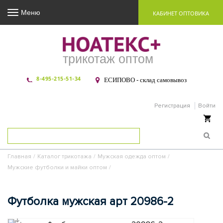
Меню
КАБИНЕТ ОПТОВИКА
трикотаж оптом
8-495-215-51-34
ЕСИПОВО - склад самовывоз
Регистрация
Войти
Ваша корзина пуста
Главная
/
Каталог трикотажа
/
Мужская одежда оптом
/
Мужские футболки и майки оптом
/
Футболка мужская арт 20986-2