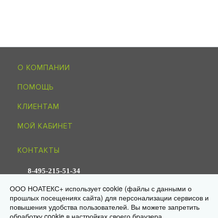
О КОМПАНИИ
ПОМОЩЬ
КЛИЕНТАМ
МОЙ КАБИНЕТ
КОНТАКТЫ
8-495-215-51-34
info@noagroup.ru
ООО НОАТЕКС+ использует cookie (файлы с данными о
прошлых посещениях сайта) для персонализации сервисов и
© 2009—2026 «НОАТЕКС+» —
трикотаж оптом от производителя
повышения удобства пользователей. Вы можете запретить
Юр. адрес: 125581, г. Москва, ул. Ляпидевского, д. 4, кв. 158
обработку cookie в настройках своего браузера.