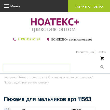
Меню
КАБИНЕТ ОПТОВИКА
трикотаж оптом
8-495-215-51-34
ЕСИПОВО - склад самовывоз
Регистрация
Войти
Ваша корзина пуста
Главная
/
Каталог трикотажа
/
Одежда для мальчиков оптом
/
Пижамы для мальчиков оптом
/
Пижама для мальчиков арт 11563