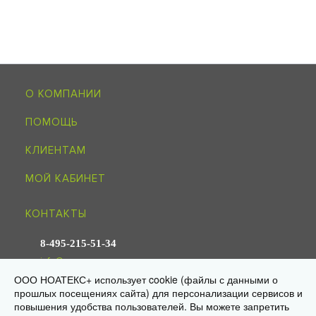
О КОМПАНИИ
ПОМОЩЬ
КЛИЕНТАМ
МОЙ КАБИНЕТ
КОНТАКТЫ
8-495-215-51-34
info@noagroup.ru
ООО НОАТЕКС+ использует cookie (файлы с данными о
прошлых посещениях сайта) для персонализации сервисов и
© 2009—2026 «НОАТЕКС+» —
трикотаж оптом от производителя
Юр. адрес: 125581, г. Москва, ул. Ляпидевского, д. 4, кв. 158
повышения удобства пользователей. Вы можете запретить
Склад/самовывоз: 141595, МО, Солнечногорск, дер. Ложки,