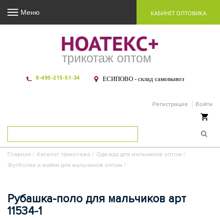
Меню
КАБИНЕТ ОПТОВИКА
трикотаж оптом
8-495-215-51-34
ЕСИПОВО - склад самовывоз
Регистрация
Войти
Ваша корзина пуста
Главная
/
Каталог трикотажа
/
Одежда для мальчиков оптом
/
Футболки и майки для мальчиков оптом
/
Рубашка-поло для мальчиков арт
11534-1