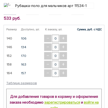
533 руб.
Размер
Доступно, шт.
К заказу, шт.
Сумма, руб. с НДС
−
+
140
106
−
+
146
134
−
+
152
170
−
+
158
163
−
+
164
157
Таблица размеров
Для добавления товаров в корзину и оформления
заказа необходимо
зарегистрироваться
и
войти на